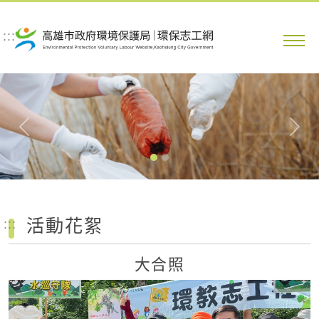
跳到主要內容區塊
:::
Previous
Nex
活動花絮
:::
大合照